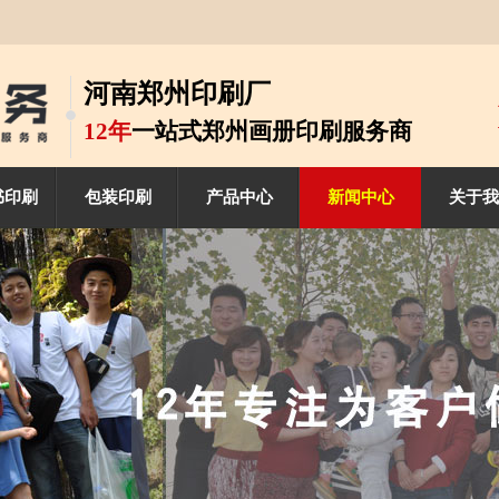
河南郑州印刷厂
12
年
一站式郑州画册印刷服务商
书印刷
包装印刷
产品中心
新闻中心
关于我