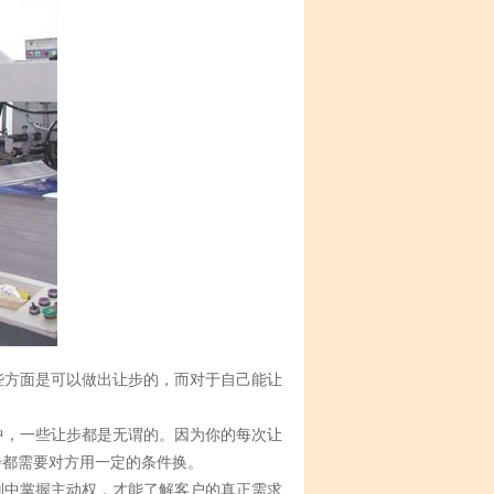
方面是可以做出让步的，而对于自己能让
，一些让步都是无谓的。因为你的每次让
步都需要对方用一定的条件换。
中掌握主动权，才能了解客户的真正需求