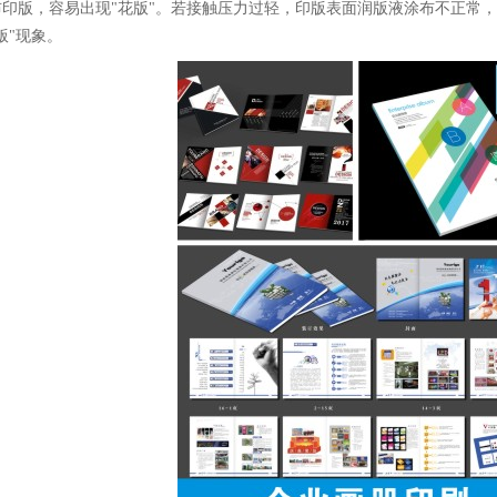
布印版，容易出现"花版"。若接触压力过轻，印版表面润版液涂布不正常
版"现象。