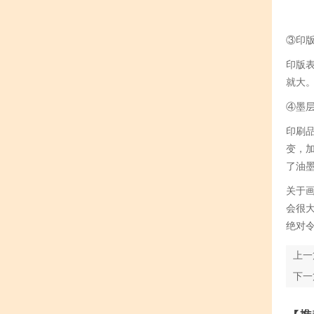
③印
印版
就大
④墨
印刷
变，
了油
关于
会很
绝对
上一
下一