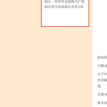
地址：
郑州市花园路与广电
路向西50米路南百合苑A座
影响
①橡
生产
的润
题。
②着
着水