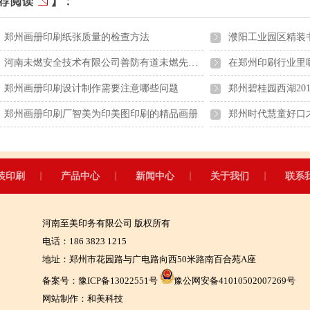
郑州画册印刷纸张质量的检查方法
濮阳工业园区精装
河南未燃安全技术有限公司善防有道未燃先行2018年台历印刷
在郑州印刷行业里
郑州画册印刷设计制作需要注意哪些问题
郑州碧桂园西湖20
郑州画册印刷厂智美为印美图印刷的精品画册
郑州时代慧童好口
装印刷
产品中心
新闻中心
关于我们
联系
河南至美印务有限公司 版权所有
电话：186 3823 1215
地址：郑州市花园路与广电路向西50米路南百合苑A座
备案号：
豫ICP备13022551号
豫公网安备41010502007269号
网站制作：
和美科技